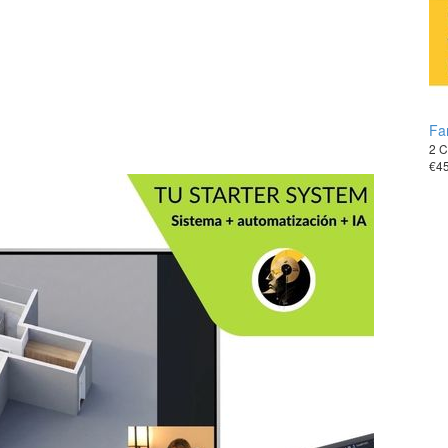
Fa
2 C
€4