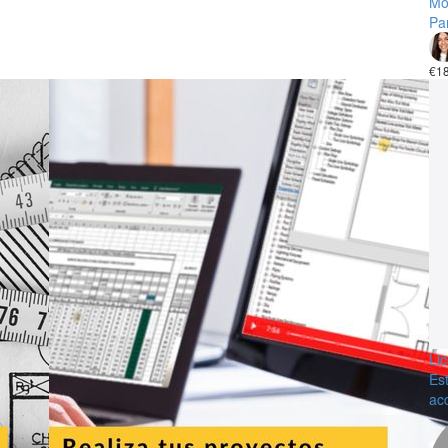
Mo
Par
€1
Li
Es
ac