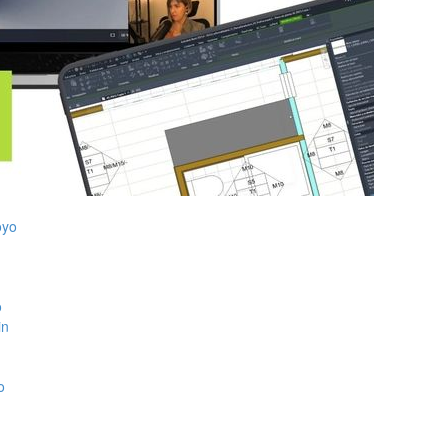
oyo
o
in
o