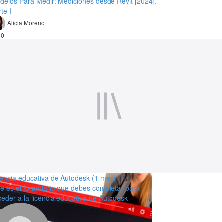
delos Para Medir: Mediciones desde Revit [2024].
te I
Alicia Moreno
80
cencia educativa de Autodesk (1 mes)
te es el formulario que debes completar para
ceder a la licencia educativa de Autodesk